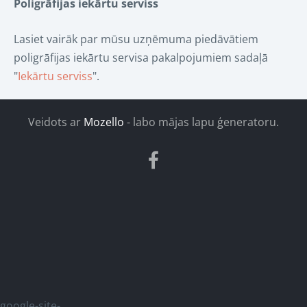
Poligrāfijas iekārtu serviss
Lasiet vairāk par mūsu uzņēmuma piedāvātiem
poligrāfijas iekārtu servisa pakalpojumiem sadaļā
"
Iekārtu serviss
".
Veidots ar
Mozello
- labo mājas lapu ģeneratoru.
google-site-