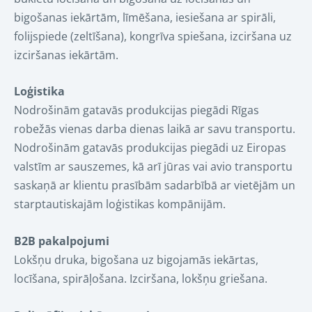
bigošanas iekārtām, līmēšana, iesiešana ar spirāli,
folijspiede (zeltīšana), kongrīva spiešana, izciršana uz
izciršanas iekārtām.
Loģistika
Nodrošinām gatavās produkcijas piegādi Rīgas
robežās vienas darba dienas laikā ar savu transportu.
Nodrošinām gatavās produkcijas piegādi uz Eiropas
valstīm ar sauszemes, kā arī jūras vai avio transportu
saskaņā ar klientu prasībām sadarbībā ar vietējām un
starptautiskajām loģistikas kompānijām.
B2B pakalpojumi
Lokšņu druka, bigošana uz bigojamās iekārtas,
locīšana, spirāļošana. Izciršana, lokšņu griešana.