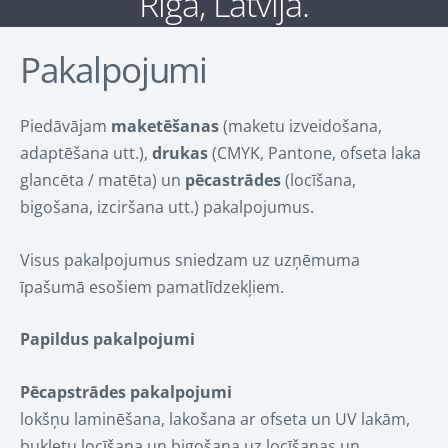
Rīga, Latvija.
Pakalpojumi
Piedāvājam
maketēšanas
(maketu izveidošana,
adaptēšana utt.),
drukas
(CMYK, Pantone, ofseta laka
glancēta / matēta) un
pēcastrādes
(locīšana,
bigošana, izciršana utt.) pakalpojumus.
Visus pakalpojumus sniedzam uz uzņēmuma
īpašumā esošiem pamatlīdzekļiem.
Papildus pakalpojumi
Pēcapstrādes pakalpojumi
lokšņu laminēšana, lakošana ar ofseta un UV lakām,
bukletu locīšana un bigošana uz locīšanas un