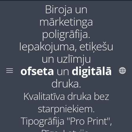
Biroja un
mārketinga
poligrāfija.
Iepakojuma, etiķešu
un uzlīmju
ofseta
un
digitālā
druka.
Kvalitatīva druka bez
starpniekiem.
Tipogrāfija "Pro Print",